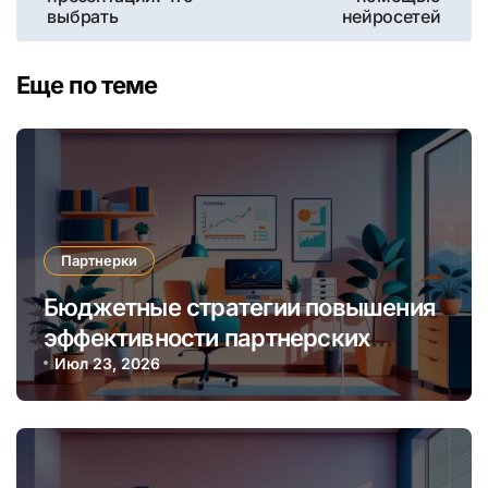
записям
выбрать
нейросетей
Еще по теме
Партнерки
Бюджетные стратегии повышения
эффективности партнерских
программ через автоматизацию и
Июл 23, 2026
аналитику