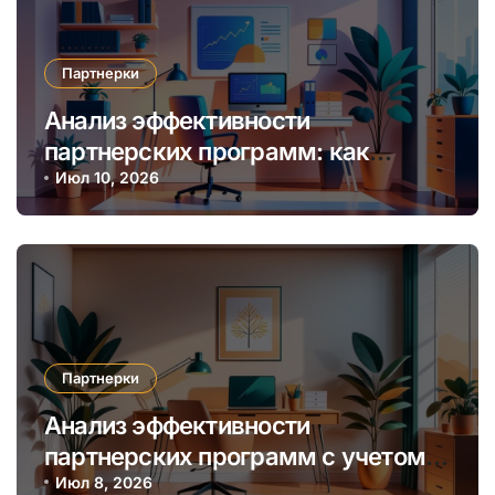
Партнерки
Анализ эффективности
партнерских программ: как
выбрать наиболее прибыльную
Июл 10, 2026
нишу и алгоритмы мониторинга
Партнерки
Анализ эффективности
партнерских программ с учетом
сезонных и трендовых факторов
Июл 8, 2026