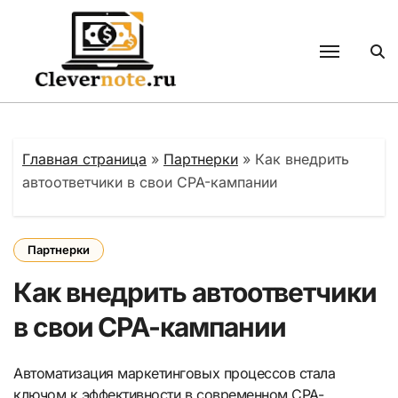
Перейти
к
содержанию
Главная страница
»
Партнерки
»
Как внедрить
автоответчики в свои CPA-кампании
Партнерки
Как внедрить автоответчики
в свои CPA-кампании
Автоматизация маркетинговых процессов стала
ключом к эффективности в современном CPA-