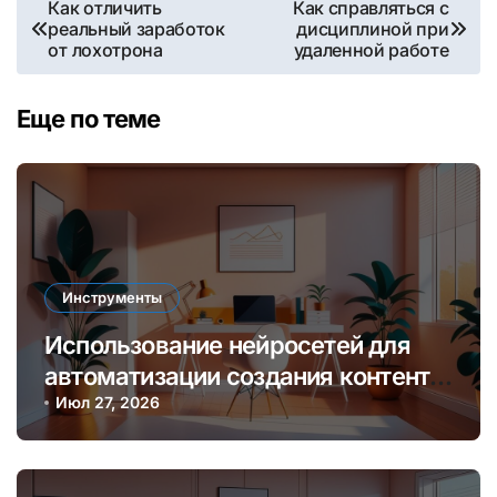
Навигация
Как отличить
Как справляться с
реальный заработок
дисциплиной при
по
от лохотрона
удаленной работе
записям
Еще по теме
Инструменты
Использование нейросетей для
автоматизации создания контента
и увеличения дохода онлайн
Июл 27, 2026