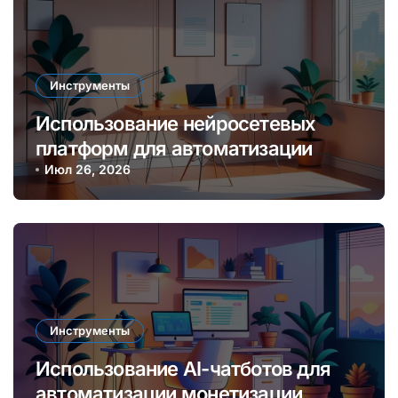
Инструменты
Использование нейросетевых
платформ для автоматизации
создания контента и монетизации
Июл 26, 2026
онлайн
Инструменты
Использование AI-чатботов для
автоматизации монетизации