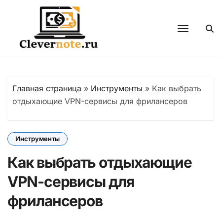
Перейти
к
содержанию
Главная страница
»
Инструменты
»
Как выбрать
отдыхающие VPN-сервисы для фрилансеров
Инструменты
Как выбрать отдыхающие
VPN-сервисы для
фрилансеров