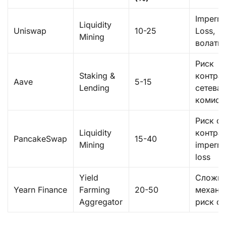
Imperm
Liquidity
Uniswap
10-25
Loss,
Mining
волати
Риск
Staking &
контраг
Aave
5-15
Lending
сетева
комисс
Риск с
Liquidity
контрак
PancakeSwap
15-40
Mining
imperm
loss
Yield
Сложн
Yearn Finance
Farming
20-50
механи
Aggregator
риск с