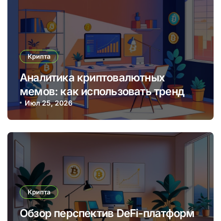
Крипта
Аналитика криптовалютных
мемов: как использовать тренды
для прибыльных торговых
Июл 25, 2026
решений
Крипта
Обзор перспектив DeFi-платформ