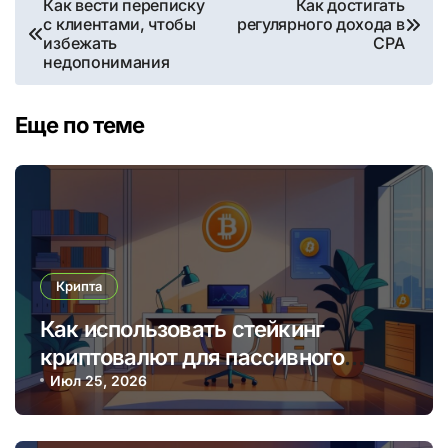
Как вести переписку
Как достигать
с клиентами, чтобы
регулярного дохода в
по
избежать
CPA
недопонимания
записям
Еще по теме
Крипта
Как использовать стейкинг
криптовалют для пассивного
дохода в 2025 году
Июл 25, 2026