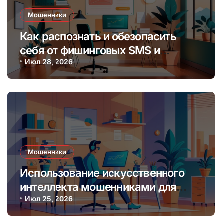
Мошенники
Как распознать и обезопасить
себя от фишинговых SMS и
мессенджеров онлайн
Июл 28, 2026
Мошенники
Использование искусственного
интеллекта мошенниками для
создания фальшивых онлайн-
Июл 25, 2026
лендинг-пейджей