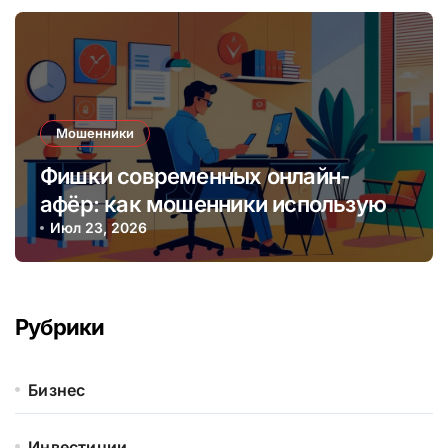
Мошенники
Фишки современных онлайн-
афёр: как мошенники используют
социальные сети и мессенджеры
Июл 23, 2026
Рубрики
Бизнес
Инвестиции