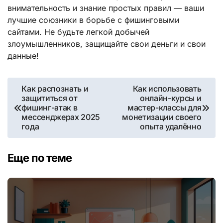
внимательность и знание простых правил — ваши
лучшие союзники в борьбе с фишинговыми
сайтами. Не будьте легкой добычей
злоумышленников, защищайте свои деньги и свои
данные!
Навигация
Как распознать и
Как использовать
защититься от
онлайн-курсы и
по
фишинг-атак в
мастер-классы для
мессенджерах 2025
монетизации своего
записям
года
опыта удалённо
Еще по теме