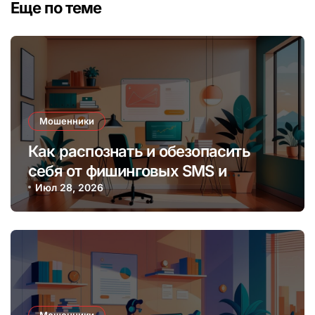
Еще по теме
Мошенники
Как распознать и обезопасить
себя от фишинговых SMS и
мессенджеров онлайн
Июл 28, 2026
Мошенники