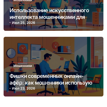
Использование искусственного
интеллекта мошенниками для
создания фальшивых онлайн-
Июл 25, 2026
лендинг-пейджей
Мошенники
Фишки современных онлайн-
афёр: как мошенники используют
социальные сети и мессенджеры
Июл 23, 2026