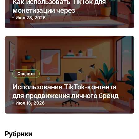
Как использовать TikTok для
монетизации через
брендированные видео и
Июл 28, 2026
партнерские программы
Соцсети
Использование TikTok-контента
для продвижения личного бренда
и монетизации через творчество
Июл 16, 2026
Рубрики