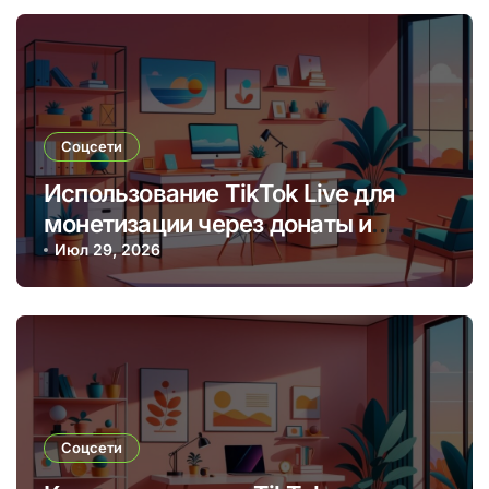
Соцсети
Использование TikTok Live для
монетизации через донаты и
платные подписки
Июл 29, 2026
Соцсети