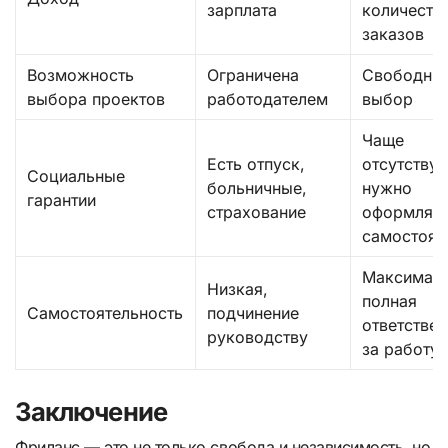
зарплата
количеств
заказов
Возможность
Ограничена
Свободны
выбора проектов
работодателем
выбор
Чаще
Есть отпуск,
отсутствую
Социальные
больничные,
нужно
гарантии
страхование
оформлят
самостоят
Максималь
Низкая,
полная
Самостоятельность
подчинение
ответстве
руководству
за работу
Заключение
Фриланс — это не только свобода и независимость, но