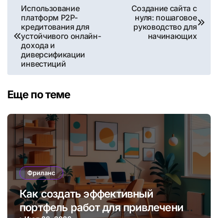
Навигация
Использование
Создание сайта с
платформ P2P-
нуля: пошаговое
по
кредитования для
руководство для
устойчивого онлайн-
начинающих
записям
дохода и
диверсификации
инвестиций
Еще по теме
Фриланс
Как создать эффективный
портфель работ для привлечения