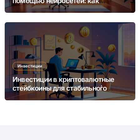
помощью нейросетей: как
увеличить доход и сократить
время
Инвестиции
Инвестиции в криптовалютные
стейбкоины для стабильно́го
онлайн-заработка в условиях
волатильности