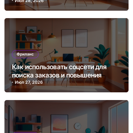
клиентов на фрилансе онлайн?
Июл 28, 2026
Фриланс
Как использовать соцсети для
поиска заказов и повышения
дохода фрилансера
Июл 27, 2026