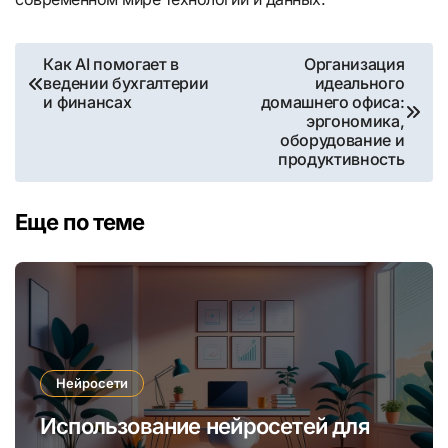
Навигация
Как AI помогает в
Организация
ведении бухгалтерии
идеального
по
и финансах
домашнего офиса:
эргономика,
записям
оборудование и
продуктивность
Еще по теме
Нейросети
Использование нейросетей для