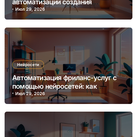
автоматизации создания
уникальных интернет-курсов и
Июл 29, 2026
обучения
Нейросети
Автоматизация фриланс-услуг с
помощью нейросетей: как
увеличить доход и сократить
Июл 29, 2026
время