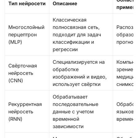
Тип нейросети
Описание
примен
Классическая
Многослойный
полносвязная сеть,
Распозн
перцептрон
подходит для задач
образов
(MLP)
классификации и
прогноз
регрессии
Специализируется на
Компьют
Свёрточная
обработке
зрение, 
нейросеть
изображений и видео,
медицин
(CNN)
использует свёртки
снимков
Обрабатывает
Рекуррентная
последовательные
Обработ
нейросеть
данные с учетом
языков,
(RNN)
временной
временн
зависимости