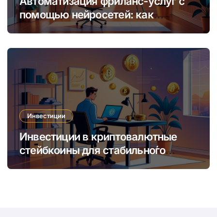
Автоматизация фриланс-услуг с
помощью нейросетей: как
увеличить доход и сократить
время
Инвестиции
Инвестиции в криптовалютные
стейбкоины для стабильно́го
онлайн-заработка в условиях
волатильности