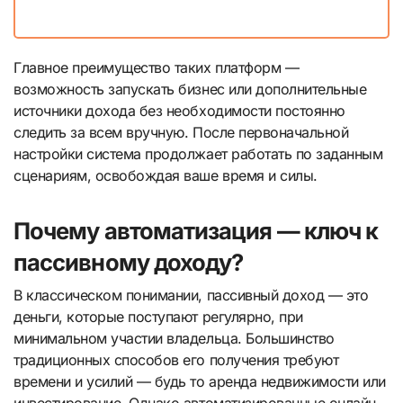
Главное преимущество таких платформ —
возможность запускать бизнес или дополнительные
источники дохода без необходимости постоянно
следить за всем вручную. После первоначальной
настройки система продолжает работать по заданным
сценариям, освобождая ваше время и силы.
Почему автоматизация — ключ к
пассивному доходу?
В классическом понимании, пассивный доход — это
деньги, которые поступают регулярно, при
минимальном участии владельца. Большинство
традиционных способов его получения требуют
времени и усилий — будь то аренда недвижимости или
инвестирование. Однако автоматизированные онлайн-