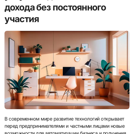
дохода без постоянного
участия
В современном мире развитие технологий открывает
перед предпринимателями и частными лицами новые
возможности для автоматизации бизнеса и получения