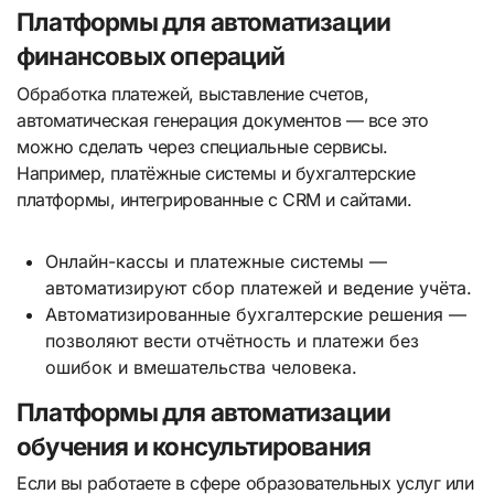
Платформы для автоматизации
финансовых операций
Обработка платежей, выставление счетов,
автоматическая генерация документов — все это
можно сделать через специальные сервисы.
Например, платёжные системы и бухгалтерские
платформы, интегрированные с CRM и сайтами.
Онлайн-кассы и платежные системы —
автоматизируют сбор платежей и ведение учёта.
Автоматизированные бухгалтерские решения —
позволяют вести отчётность и платежи без
ошибок и вмешательства человека.
Платформы для автоматизации
обучения и консультирования
Если вы работаете в сфере образовательных услуг или