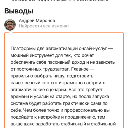
Выводы
Андрей Миронов
Нейросети все изменят
Платформы для автоматизации онлайн-услуг —
мощный инструмент для тех, кто хочет
обеспечить себе пассивный доход и не зависеть
от постоянных трудозатрат. Главное —
правильно выбрать нишу, подготовить
качественный контент и грамотно настроить
автоматические сценарии. Всё это требует
времени и усилий на старте, но после запуска
система будет работать практически сама по
себе. Чем более точно и профессионально вы
подойдёте к настройке и продвижению, тем
выше шанс заработать стабильный и стабильный