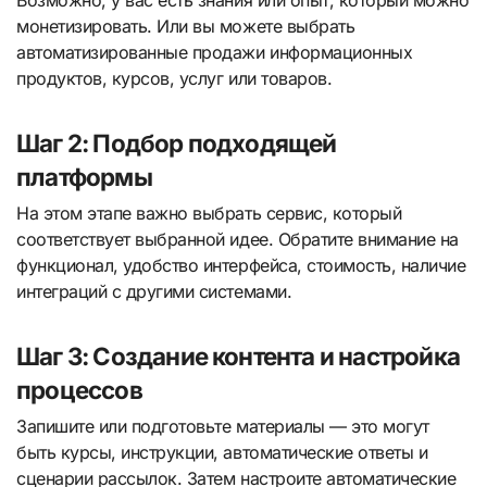
монетизировать. Или вы можете выбрать
автоматизированные продажи информационных
продуктов, курсов, услуг или товаров.
Шаг 2: Подбор подходящей
платформы
На этом этапе важно выбрать сервис, который
соответствует выбранной идее. Обратите внимание на
функционал, удобство интерфейса, стоимость, наличие
интеграций с другими системами.
Шаг 3: Создание контента и настройка
процессов
Запишите или подготовьте материалы — это могут
быть курсы, инструкции, автоматические ответы и
сценарии рассылок. Затем настроите автоматические