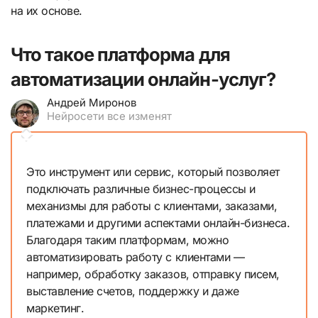
на их основе.
Что такое платформа для
автоматизации онлайн-услуг?
Андрей Миронов
Нейросети все изменят
Это инструмент или сервис, который позволяет
подключать различные бизнес-процессы и
механизмы для работы с клиентами, заказами,
платежами и другими аспектами онлайн-бизнеса.
Благодаря таким платформам, можно
автоматизировать работу с клиентами —
например, обработку заказов, отправку писем,
выставление счетов, поддержку и даже
маркетинг.