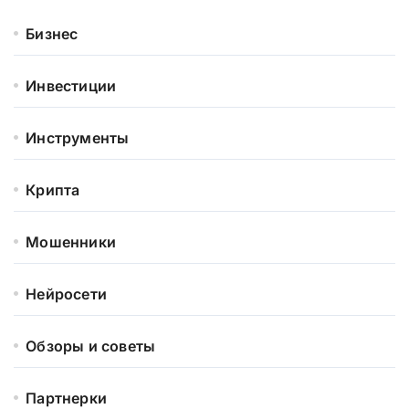
Бизнес
Инвестиции
Инструменты
Крипта
Мошенники
Нейросети
Обзоры и советы
Партнерки