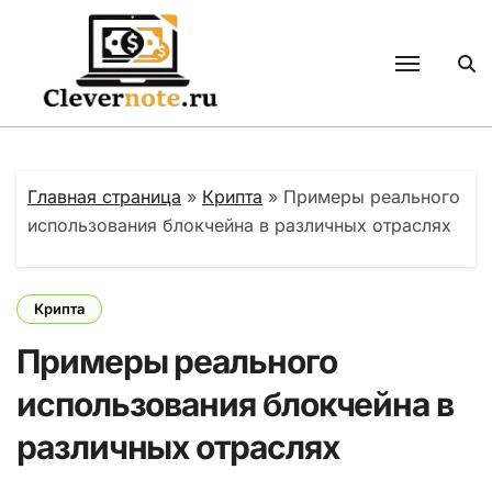
Перейти
к
содержанию
Главная страница
»
Крипта
»
Примеры реального
использования блокчейна в различных отраслях
Крипта
Примеры реального
использования блокчейна в
различных отраслях