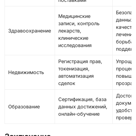
поставками
Безопас
Медицинские
данных,
записи, контроль
качеств
Здравоохранение
лекарств,
лечения
клинические
борьба 
исследования
поддел
Регистрация прав,
Упроще
токенизация,
процесс
Недвижимость
автоматизация
повыше
сделок
прозрач
Достове
Сертификация, база
докумен
Образование
данных достижений,
удобств
онлайн-обучение
проверк