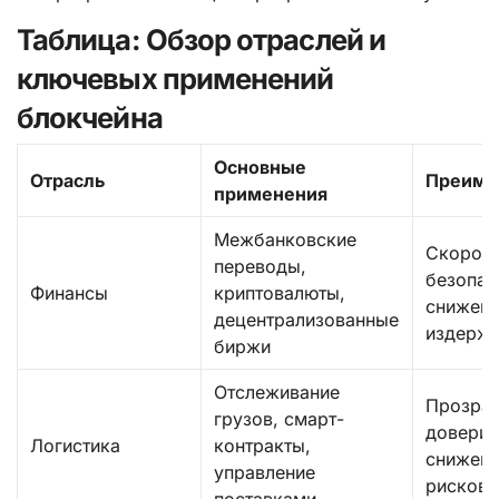
Таблица: Обзор отраслей и
ключевых применений
блокчейна
Основные
Отрасль
Преиму
применения
Межбанковские
Скорост
переводы,
безопас
Финансы
криптовалюты,
снижен
децентрализованные
издерж
биржи
Отслеживание
Прозрач
грузов, смарт-
доверие
Логистика
контракты,
снижен
управление
рисков