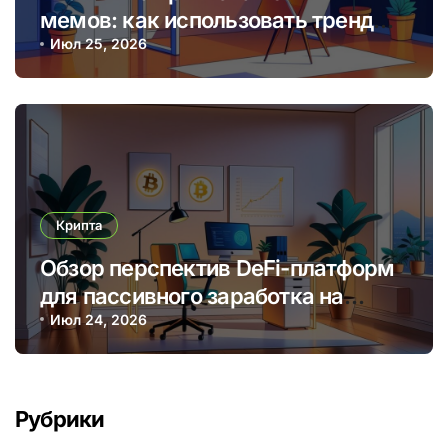
мемов: как использовать тренды
для прибыльных торговых
Июл 25, 2026
решений
Крипта
Обзор перспектив DeFi-платформ
для пассивного заработка на
криптовалютных стейкингах
Июл 24, 2026
Рубрики