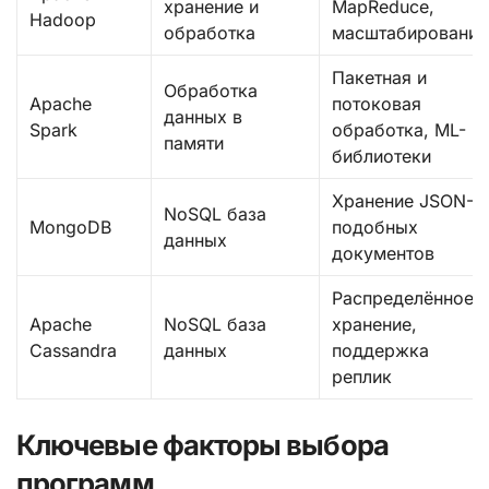
хранение и
MapReduce,
Hadoop
обработка
масштабирование
Пакетная и
Обработка
Apache
потоковая
данных в
Spark
обработка, ML-
памяти
библиотеки
Хранение JSON-
NoSQL база
MongoDB
подобных
данных
документов
Распределённое
Apache
NoSQL база
хранение,
Cassandra
данных
поддержка
реплик
Ключевые факторы выбора
программ