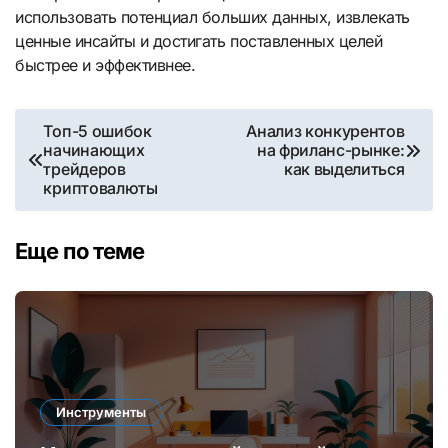
использовать потенциал больших данных, извлекать
ценные инсайты и достигать поставленных целей
быстрее и эффективнее.
Навигация
Топ-5 ошибок
Анализ конкурентов
начинающих
на фриланс-рынке:
по
трейдеров
как выделиться
криптовалюты
записям
Еще по теме
Инструменты