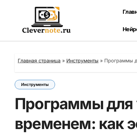
Перейти
к
Глав
содержанию
Нейр
Главная страница
»
Инструменты
»
Программы дл
Инструменты
Программы для 
временем: как 