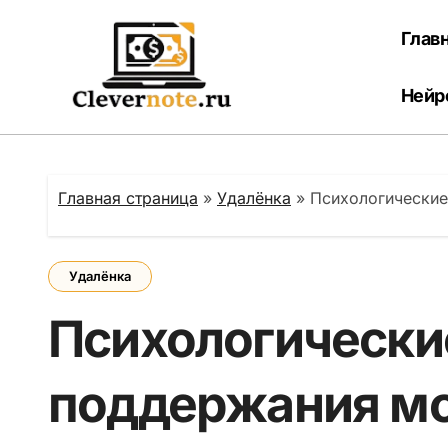
Перейти
к
Глав
содержанию
Нейр
Главная страница
»
Удалёнка
»
Психологические
Удалёнка
Психологически
поддержания мо