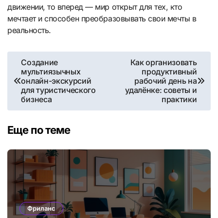
движении, то вперед — мир открыт для тех, кто
мечтает и способен преобразовывать свои мечты в
реальность.
Навигация
Создание
Как организовать
мультиязычных
продуктивный
по
онлайн-экскурсий
рабочий день на
для туристического
удалёнке: советы и
записям
бизнеса
практики
Еще по теме
Фриланс