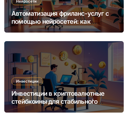
Нейросети
Автоматизация фриланс-услуг с
помощью нейросетей: как
увеличить доход и сократить
время
Инвестиции
Инвестиции в криптовалютные
стейбкоины для стабильно́го
онлайн-заработка в условиях
волатильности