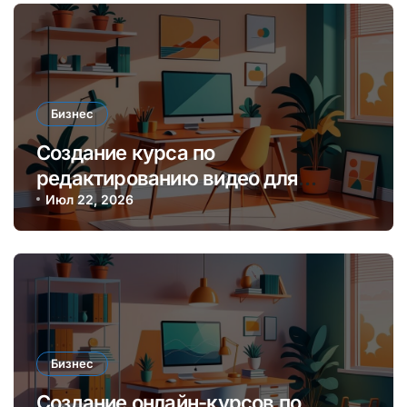
Бизнес
Создание курса по
редактированию видео для
начинающих блогеров и платформ
Июл 22, 2026
онлайн-обучения
Бизнес
Создание онлайн-курсов по