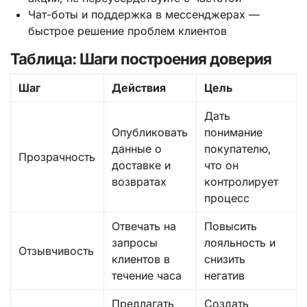
Чат-боты и поддержка в мессенджерах —
быстрое решение проблем клиентов
Таблица: Шаги построения доверия
Шаг
Действия
Цель
Дать
Опубликовать
понимание
данные о
покупателю,
Прозрачность
доставке и
что он
возвратах
контролирует
процесс
Отвечать на
Повысить
запросы
лояльность и
Отзывчивость
клиентов в
снизить
течение часа
негатив
Предлагать
Создать