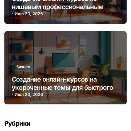
нишевым профессиональным
навыкам для монетизации
Июл 20, 2026
экспертизы
Бизнес
Создание онлайн-курсов на
укороченные темы для быстрого
заработка и обучения аудитории
Июл 20, 2026
Рубрики