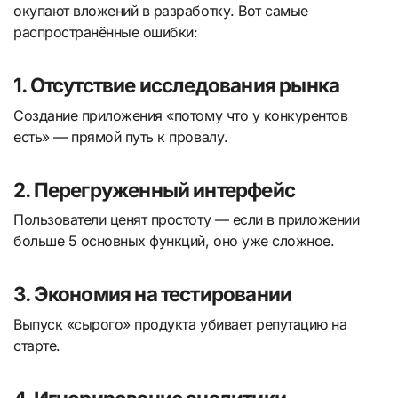
окупают вложений в разработку. Вот самые
распространённые ошибки:
1. Отсутствие исследования рынка
Создание приложения «потому что у конкурентов
есть» — прямой путь к провалу.
2. Перегруженный интерфейс
Пользователи ценят простоту — если в приложении
больше 5 основных функций, оно уже сложное.
3. Экономия на тестировании
Выпуск «сырого» продукта убивает репутацию на
старте.