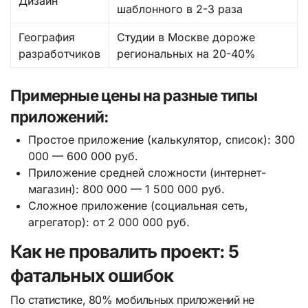
Дизайн
шаблонного в 2-3 раза
География
Студии в Москве дороже
разработчиков
региональных на 20-40%
Примерные цены на разные типы
приложений:
Простое приложение (калькулятор, список): 300
000 — 600 000 руб.
Приложение средней сложности (интернет-
магазин): 800 000 — 1 500 000 руб.
Сложное приложение (социальная сеть,
агрегатор): от 2 000 000 руб.
Как не провалить проект: 5
фатальных ошибок
По статистике, 80% мобильных приложений не