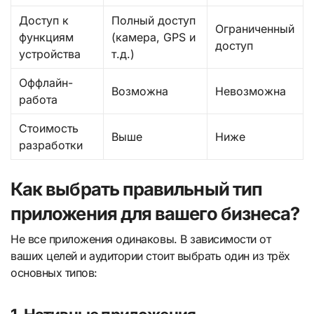
Доступ к
Полный доступ
Ограниченный
функциям
(камера, GPS и
доступ
устройства
т.д.)
Оффлайн-
Возможна
Невозможна
работа
Стоимость
Выше
Ниже
разработки
Как выбрать правильный тип
приложения для вашего бизнеса?
Не все приложения одинаковы. В зависимости от
ваших целей и аудитории стоит выбрать один из трёх
основных типов: