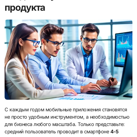
продукта
С каждым годом мобильные приложения становятся
не просто удобным инструментом, а необходимостью
для бизнеса любого масштаба. Только представьте:
средний пользователь проводит в смартфоне
4-5