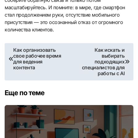
масштабируйтесь. И помните: в мире, где смартфон
стал продолжением руки, отсутствие мобильного
присутствия — это осознанный отказ от огромного
количества клиентов.
Навигация
Как организовать
Как искать и
свое рабочее время
выбирать
по
для ведения
подходящих
контента
специалистов для
записям
работы с AI
Еще по теме