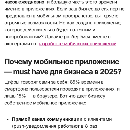
часов ежедневно
, и большую часть этого времени —
именно в приложениях. Если ваш бизнес до сих пор не
представлен в мобильном пространстве, вы теряете
огромные возможности. Но как создать приложение,
которое действительно будет полезным и
востребованным? Давайте разберёмся вместе с
экспертами по
разработке мобильных приложений
.
Почему мобильное приложение
— must have для бизнеса в 2025?
Цифры говорят сами за себя: 85% времени в
смартфоне пользователи проводят в приложениях, и
лишь 15% — в браузере. Вот что даёт бизнесу
собственное мобильное приложение:
Прямой канал коммуникации
с клиентами
(push-уведомления работают в 8 раз