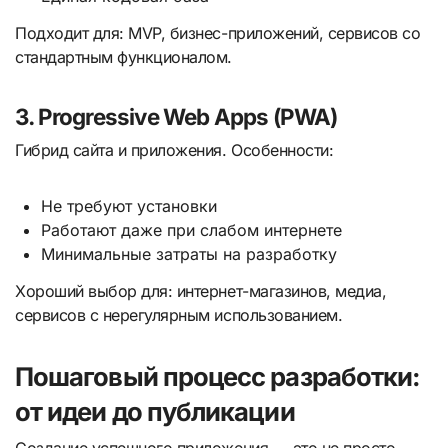
Подходит для: MVP, бизнес-приложений, сервисов со
стандартным функционалом.
3. Progressive Web Apps (PWA)
Гибрид сайта и приложения. Особенности:
Не требуют установки
Работают даже при слабом интернете
Минимальные затраты на разработку
Хороший выбор для: интернет-магазинов, медиа,
сервисов с нерегулярным использованием.
Пошаговый процесс разработки:
от идеи до публикации
Создание успешного приложения — это не просто