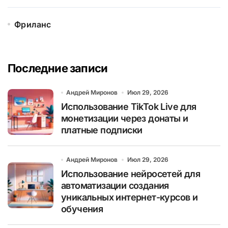
Фриланс
Последние записи
Андрей Миронов
Июл 29, 2026
Использование TikTok Live для
монетизации через донаты и
платные подписки
Андрей Миронов
Июл 29, 2026
Использование нейросетей для
автоматизации создания
уникальных интернет-курсов и
обучения