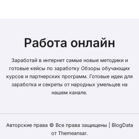
Работа онлайн
Заработай в интернет самые новые методики и
готовые кейсы по заработку Обзоры обучающих
курсов и партнерских программ. Готовые идеи для
заработка и секреты от народных умельцев на
нашем канале.
Авторские права © Все права защищены
|
BlogData
от
Themeansar
.