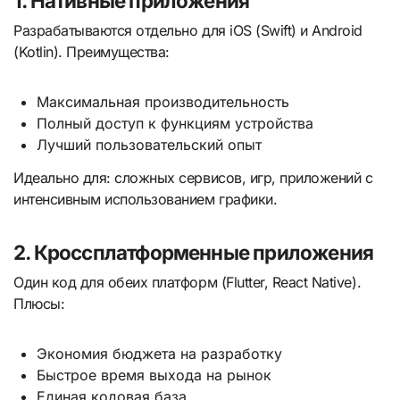
1. Нативные приложения
Разрабатываются отдельно для iOS (Swift) и Android
(Kotlin). Преимущества:
Максимальная производительность
Полный доступ к функциям устройства
Лучший пользовательский опыт
Идеально для: сложных сервисов, игр, приложений с
интенсивным использованием графики.
2. Кроссплатформенные приложения
Один код для обеих платформ (Flutter, React Native).
Плюсы:
Экономия бюджета на разработку
Быстрое время выхода на рынок
Единая кодовая база