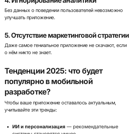
4. Игнорирование аналитики
Без данных о поведении пользователей невозможно
улучшать приложение.
5. Отсутствие маркетинговой стратегии
Даже самое гениальное приложение не скачают, если
о нём никто не знает.
Тенденции 2025: что будет
популярно в мобильной
разработке?
Чтобы ваше приложение оставалось актуальным,
учитывайте эти тренды:
ИИ и персонализация
— рекомендательные
системы становятся умнее