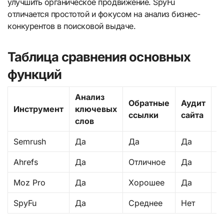
улучшить органическое продвижение. SpyFu
отличается простотой и фокусом на анализ бизнес-
конкурентов в поисковой выдаче.
Таблица сравнения основных
функций
Анализ
Обратные
Аудит
И
Инструмент
ключевых
ссылки
сайта
р
слов
Semrush
Да
Да
Да
Д
Ahrefs
Да
Отличное
Да
О
Moz Pro
Да
Хорошее
Да
Н
SpyFu
Да
Среднее
Нет
О