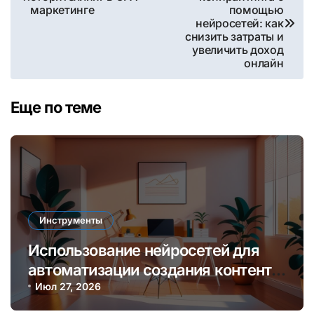
по
маркетинге
помощью
нейросетей: как
записям
снизить затраты и
увеличить доход
онлайн
Еще по теме
Инструменты
Использование нейросетей для
автоматизации создания контента
и увеличения дохода онлайн
Июл 27, 2026