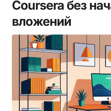
Coursera без на
вложений