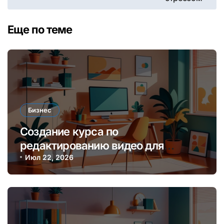
Еще по теме
Бизнес
Создание курса по
редактированию видео для
начинающих блогеров и платформ
Июл 22, 2026
онлайн-обучения