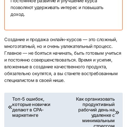
Постоянное развитие и улучшение курса
позволяют удерживать интерес и повышать
доход.
Создание и продажа онлайн-курсов — это сложный,
многоэтапный, но и очень увлекательный процесс.
Главное — не бояться начинать, быть готовым учиться
и постоянно совершенствоваться. Время и усилия,
вложенные в создание качественного продукта,
обязательно окупятся, а вы станете востребованным
специалистом в своей нише.
Навигация
Топ-5 ошибок,
Как организовать
которые новички
продуктивный
по
делают в CPA-
рабочий день на
маркетинге
удаленке с
записям
минимальным
стрессом