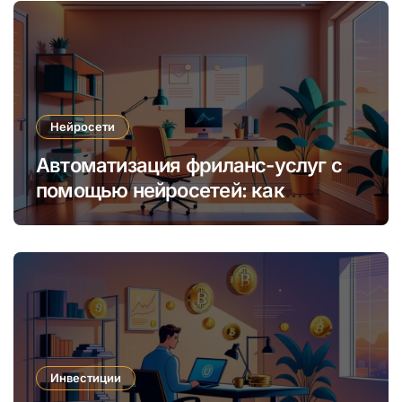
Нейросети
Автоматизация фриланс-услуг с
помощью нейросетей: как
увеличить доход и сократить
время
Инвестиции