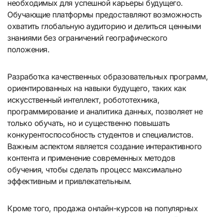
необходимых для успешной карьеры будущего.
Обучающие платформы предоставляют возможность
охватить глобальную аудиторию и делиться ценными
знаниями без ограничений географического
положения.
Разработка качественных образовательных программ,
ориентированных на навыки будущего, таких как
искусственный интеллект, робототехника,
программирование и аналитика данных, позволяет не
только обучать, но и существенно повышать
конкурентоспособность студентов и специалистов.
Важным аспектом является создание интерактивного
контента и применение современных методов
обучения, чтобы сделать процесс максимально
эффективным и привлекательным.
Кроме того, продажа онлайн-курсов на популярных