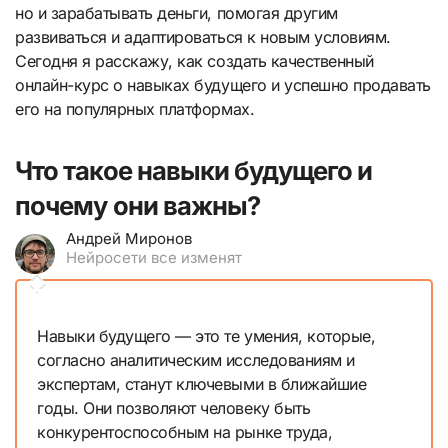
но и зарабатывать деньги, помогая другим
развиваться и адаптироваться к новым условиям.
Сегодня я расскажу, как создать качественный
онлайн-курс о навыках будущего и успешно продавать
его на популярных платформах.
Что такое навыки будущего и
почему они важны?
Андрей Миронов
Нейросети все изменят
Навыки будущего — это те умения, которые,
согласно аналитическим исследованиям и
экспертам, станут ключевыми в ближайшие
годы. Они позволяют человеку быть
конкурентоспособным на рынке труда,