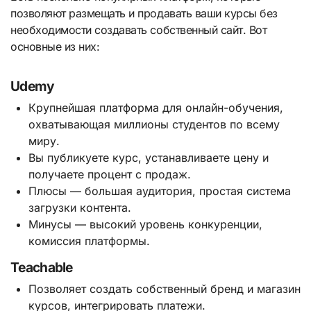
позволяют размещать и продавать ваши курсы без
необходимости создавать собственный сайт. Вот
основные из них:
Udemy
Крупнейшая платформа для онлайн-обучения,
охватывающая миллионы студентов по всему
миру.
Вы публикуете курс, устанавливаете цену и
получаете процент с продаж.
Плюсы — большая аудитория, простая система
загрузки контента.
Минусы — высокий уровень конкуренции,
комиссия платформы.
Teachable
Позволяет создать собственный бренд и магазин
курсов, интегрировать платежи.