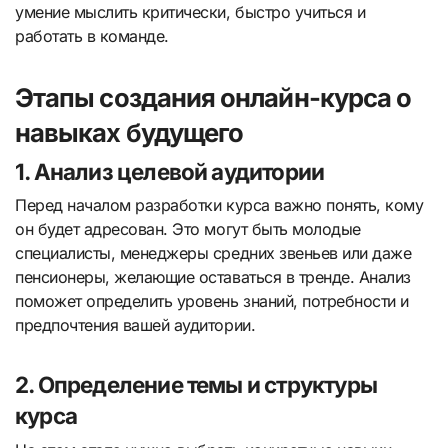
умение мыслить критически, быстро учиться и
работать в команде.
Этапы создания онлайн-курса о
навыках будущего
1. Анализ целевой аудитории
Перед началом разработки курса важно понять, кому
он будет адресован. Это могут быть молодые
специалисты, менеджеры средних звеньев или даже
пенсионеры, желающие оставаться в тренде. Анализ
поможет определить уровень знаний, потребности и
предпочтения вашей аудитории.
2. Определение темы и структуры
курса