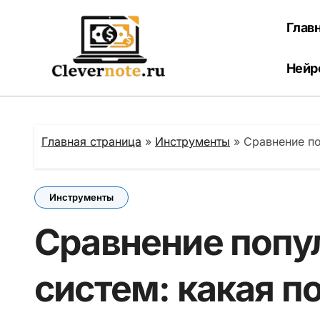
Перейти
к
Глав
содержанию
Нейр
Главная страница
»
Инструменты
»
Сравнение п
Инструменты
Сравнение попу
систем: какая 