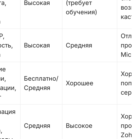
а,
Высокая
(требует
возм
обучения)
касто
а
P,
Отлич
сть,
Высокая
Средняя
проду
а
Micro
ие
Хорош
и,
Бесплатно/
Хорошее
попу
ации,
Средняя
серв
г
зация
Хорош
Средняя
Высокое
проду
,
Zoho