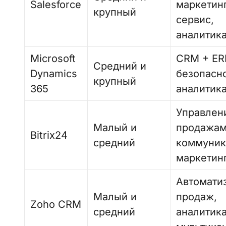
Salesforce
маркетинг
крупный
сервис,
аналитик
Microsoft
CRM + ER
Средний и
Dynamics
безопасно
крупный
365
аналитик
Управлен
Малый и
продажам
Bitrix24
средний
коммуник
маркетин
Автомати
Малый и
продаж,
Zoho CRM
средний
аналитика