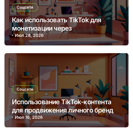
Соцсети
Как использовать TikTok для
монетизации через
брендированные видео и
Июл 28, 2026
партнерские программы
Соцсети
Использование TikTok-контента
для продвижения личного бренда
и монетизации через творчество
Июл 16, 2026