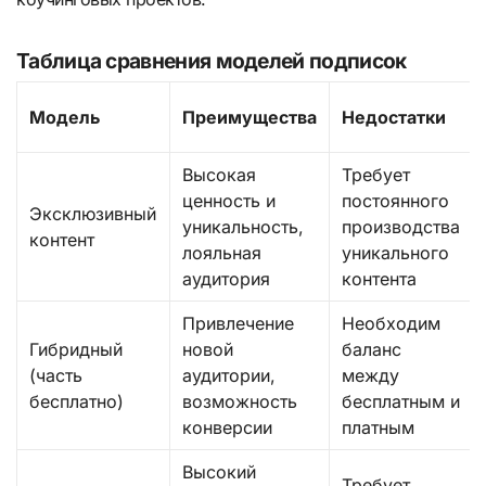
Таблица сравнения моделей подписок
Модель
Преимущества
Недостатки
Высокая
Требует
ценность и
постоянного
Эксклюзивный
уникальность,
производства
контент
лояльная
уникального
аудитория
контента
Привлечение
Необходим
Гибридный
новой
баланс
(часть
аудитории,
между
бесплатно)
возможность
бесплатным и
конверсии
платным
Высокий
Требует