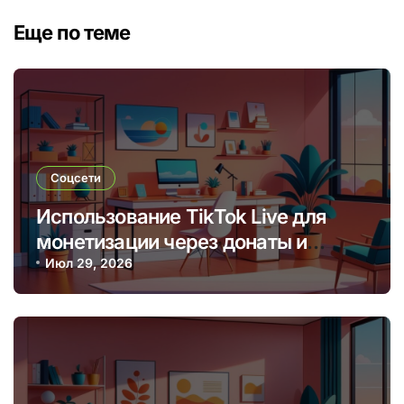
Еще по теме
Соцсети
Использование TikTok Live для
монетизации через донаты и
платные подписки
Июл 29, 2026