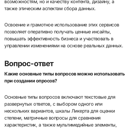
возможностям, но и качеству контента, дизайну, а
также этическим аспектам сбора данных.
Освоение и грамотное использование этих сервисов
позволяет оперативно получать ценные инсайты,
повышать эффективность бизнеса и участвовать в
управлении изменениями на основе реальных данных.
Вопрос-ответ
Какие основные типы вопросов можно использовать
при создании опросов?
Основные типы вопросов включают текстовые для
развернутых ответов, с выбором одного или
нескольких вариантов, шкалы Ликерта для оценки
степени, матричные вопросы для сравнения
характеристик, а также мультимедийные элементы,