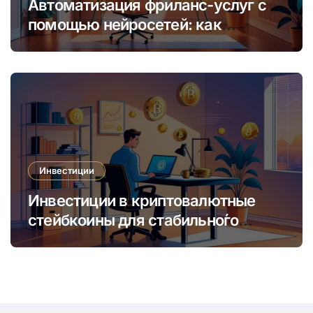
Автоматизация фриланс-услуг с
помощью нейросетей: как
увеличить доход и сократить
время
Инвестиции
Инвестиции в криптовалютные
стейбкоины для стабильно́го
онлайн-заработка в условиях
волатильности