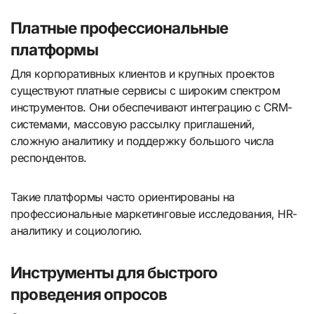
Платные профессиональные
платформы
Для корпоративных клиентов и крупных проектов
существуют платные сервисы с широким спектром
инструментов. Они обеспечивают интеграцию с CRM-
системами, массовую рассылку приглашений,
сложную аналитику и поддержку большого числа
респондентов.
Такие платформы часто ориентированы на
профессиональные маркетинговые исследования, HR-
аналитику и социологию.
Инструменты для быстрого
проведения опросов