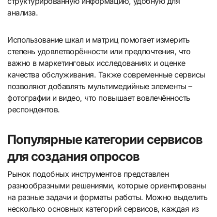
структурированную информацию, удобную для
анализа.
Использование шкал и матриц помогает измерить
степень удовлетворённости или предпочтения, что
важно в маркетинговых исследованиях и оценке
качества обслуживания. Также современные сервисы
позволяют добавлять мультимедийные элементы –
фотографии и видео, что повышает вовлечённость
респондентов.
Популярные категории сервисов
для создания опросов
Рынок подобных инструментов представлен
разнообразными решениями, которые ориентированы
на разные задачи и форматы работы. Можно выделить
несколько основных категорий сервисов, каждая из