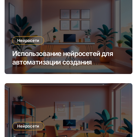
Нейросети
Использование нейросетей для
автоматизации создания
уникальных интернет-курсов и
обучения
Нейросети