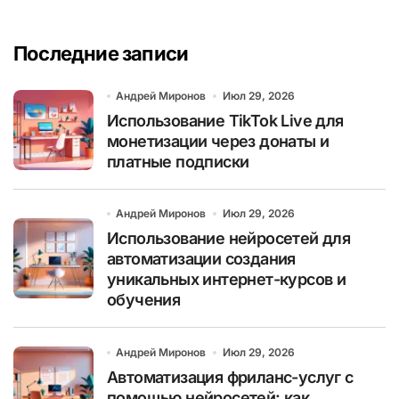
Последние записи
Андрей Миронов
Июл 29, 2026
Использование TikTok Live для
монетизации через донаты и
платные подписки
Андрей Миронов
Июл 29, 2026
Использование нейросетей для
автоматизации создания
уникальных интернет-курсов и
обучения
Андрей Миронов
Июл 29, 2026
Автоматизация фриланс-услуг с
помощью нейросетей: как