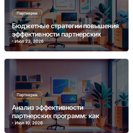
Партнерки
Бюджетные стратегии повышения
эффективности партнерских
программ через автоматизацию и
Июл 23, 2026
аналитику
Партнерки
Анализ эффективности
партнерских программ: как
выбрать наиболее прибыльную
Июл 10, 2026
нишу и алгоритмы мониторинга