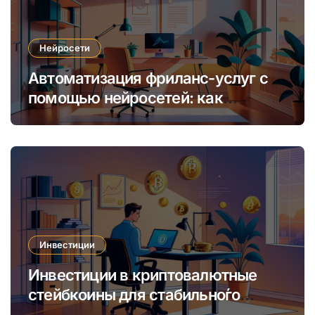
Нейросети
Автоматизация фриланс-услуг с
помощью нейросетей: как
увеличить доход и сократить
время
Инвестиции
Инвестиции в криптовалютные
стейбкоины для стабильно́го
онлайн-заработка в условиях