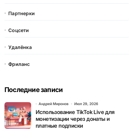
Партнерки
Соцсети
Удалёнка
Фриланс
Последние записи
Андрей Миронов
Июл 29, 2026
Использование TikTok Live для
монетизации через донаты и
платные подписки