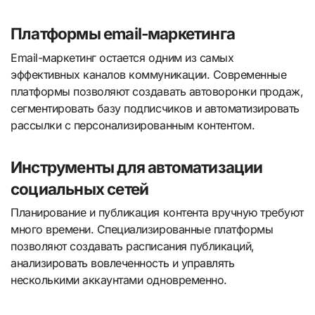
Платформы email-маркетинга
Email-маркетинг остается одним из самых
эффективных каналов коммуникации. Современные
платформы позволяют создавать автоворонки продаж,
сегментировать базу подписчиков и автоматизировать
рассылки с персонализированным контентом.
Инструменты для автоматизации
социальных сетей
Планирование и публикация контента вручную требуют
много времени. Специализированные платформы
позволяют создавать расписания публикаций,
анализировать вовлеченность и управлять
несколькими аккаунтами одновременно.