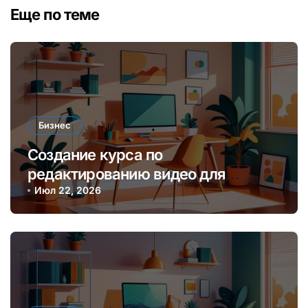
Еще по теме
Бизнес
Создание курса по
редактированию видео для
начинающих блогеров и платформ
Июл 22, 2026
онлайн-обучения