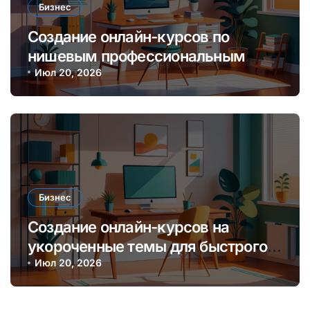
Бизнес
Создание онлайн-курсов по
нишевым профессиональным
навыкам для монетизации
Июл 20, 2026
экспертизы
Бизнес
Создание онлайн-курсов на
укороченные темы для быстрого
заработка и обучения аудитории
Июл 20, 2026