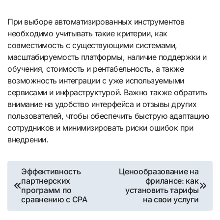
При выборе автоматизированных инструментов
необходимо учитывать такие критерии, как
совместимость с существующими системами,
масштабируемость платформы, наличие поддержки и
обучения, стоимость и рентабельность, а также
возможность интеграции с уже используемыми
сервисами и инфраструктурой. Важно также обратить
внимание на удобство интерфейса и отзывы других
пользователей, чтобы обеспечить быструю адаптацию
сотрудников и минимизировать риски ошибок при
внедрении.
Навигация
Эффективность
Ценообразование на
партнерских
фрилансе: как
по
программ по
установить тарифы
сравнению с CPA
на свои услуги
записям