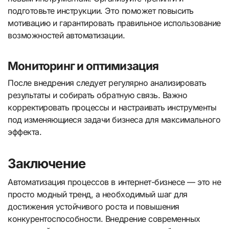
подготовьте инструкции. Это поможет повысить
мотивацию и гарантировать правильное использование
возможностей автоматизации.
Мониторинг и оптимизация
После внедрения следует регулярно анализировать
результаты и собирать обратную связь. Важно
корректировать процессы и настраивать инструменты
под изменяющиеся задачи бизнеса для максимального
эффекта.
Заключение
Автоматизация процессов в интернет-бизнесе — это не
просто модный тренд, а необходимый шаг для
достижения устойчивого роста и повышения
конкурентоспособности. Внедрение современных