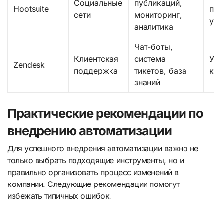
Социальные
публикаций,
Hootsuite
пл
сети
мониторинг,
уп
аналитика
Чат-боты,
Клиентская
система
Ул
Zendesk
поддержка
тикетов, база
ка
знаний
Практические рекомендации по
внедрению автоматизации
Для успешного внедрения автоматизации важно не
только выбрать подходящие инструменты, но и
правильно организовать процесс изменений в
компании. Следующие рекомендации помогут
избежать типичных ошибок.