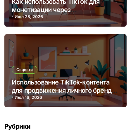
Как использовать TikTok для
монетизации через
брендированные видео и
Июл 28, 2026
партнерские программы
Соцсети
Использование TikTok-контента
для продвижения личного бренда
и монетизации через творчество
Июл 16, 2026
Рубрики