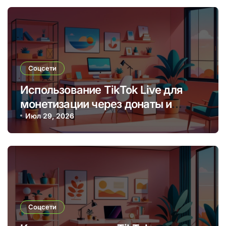
Соцсети
Использование TikTok Live для
монетизации через донаты и
платные подписки
Июл 29, 2026
Соцсети