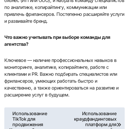
бизнес (ИП или ООО), и набрать команду специалистов
по аналитике, копирайтингу, коммуникации или
привлечь фрилансеров. Постепенно расширяйте услуги
и развивайте бренд.
Что важно учитывать при выборе команды для
агентства?
Ключевое — наличие профессиональных навыков в
мониторинге, аналитике, копирайтинге, работе с
клиентами и PR. Важно подбирать специалистов или
фрилансеров, умеющих работать быстро и
качественно, а также ориентироваться на развитие и
расширение услуг в будущем.
Навигация
Использование
Использование
TikTok для
краудфандинговых
по
продвижения
платформ для