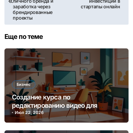
личного бренда и
инвестиций в
записям
заработка через
стартапы онлайн
брендированные
проекты
Еще по теме
Бизнес
Создание курса по
редактированию видео для
начинающих блогеров и платформ
Июл 22, 2026
онлайн-обучения