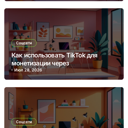
Соцсети
Как использовать TikTok для
монетизации через
брендированные видео и
Июл 28, 2026
партнерские программы
Соцсети