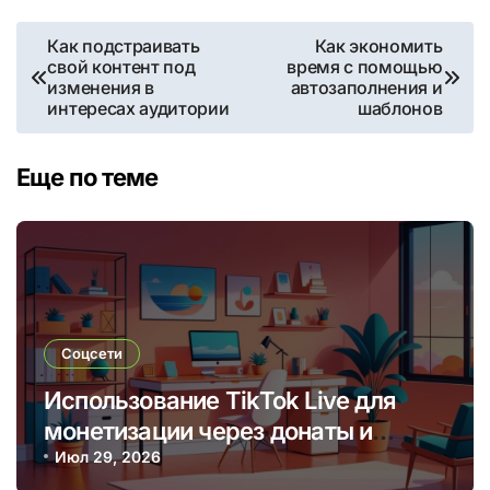
Навигация
Как подстраивать
Как экономить
свой контент под
время с помощью
по
изменения в
автозаполнения и
интересах аудитории
шаблонов
записям
Еще по теме
Соцсети
Использование TikTok Live для
монетизации через донаты и
платные подписки
Июл 29, 2026