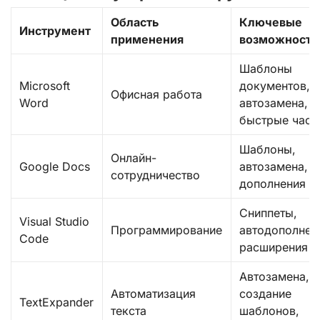
Область
Ключевые
Инструмент
применения
возможности
Шаблоны
Microsoft
документов,
Офисная работа
Word
автозамена,
быстрые част
Шаблоны,
Онлайн-
Google Docs
автозамена,
сотрудничество
дополнения
Сниппеты,
Visual Studio
Программирование
автодополнен
Code
расширения
Автозамена,
Автоматизация
создание
TextExpander
текста
шаблонов,