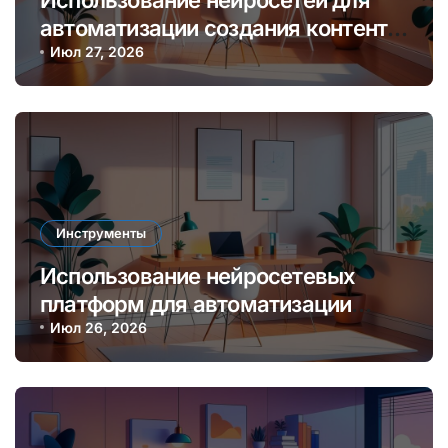
Использование нейросетей для
автоматизации создания контента
и увеличения дохода онлайн
Июл 27, 2026
Инструменты
Использование нейросетевых
платформ для автоматизации
создания контента и монетизации
Июл 26, 2026
онлайн