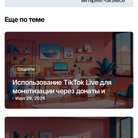
интернет-бизнесе
записям
Еще по теме
Соцсети
Использование TikTok Live для
монетизации через донаты и
платные подписки
Июл 29, 2026