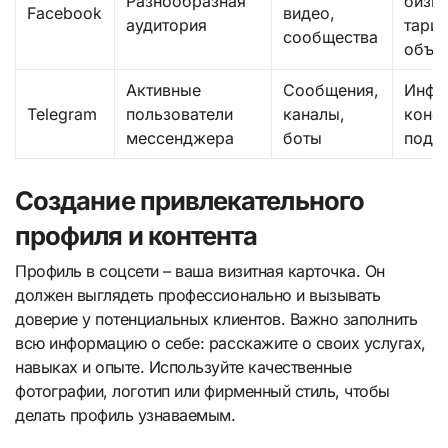
Разнообразная
бизне
Facebook
видео,
аудитория
тари
сообщества
объе
Активные
Сообщения,
Инфо
Telegram
пользователи
каналы,
консу
мессенджера
боты
подд
Создание привлекательного
профиля и контента
Профиль в соцсети – ваша визитная карточка. Он
должен выглядеть профессионально и вызывать
доверие у потенциальных клиентов. Важно заполнить
всю информацию о себе: расскажите о своих услугах,
навыках и опыте. Используйте качественные
фотографии, логотип или фирменный стиль, чтобы
делать профиль узнаваемым.