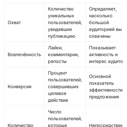
Количество
Определяет,
уникальных
насколько
Охват
пользователей,
большой
увидевших
аудиторией вы
публикацию
охвачены
Лайки,
Показывает
Вовлечённость
комментарии,
активность и
репосты
интерес аудитор
Процент
Основной
пользователей,
показатель
Конверсия
совершивших
эффективности
целевое
предложения
действие
Число
пользователей,
Количество
которые
Непосредственн