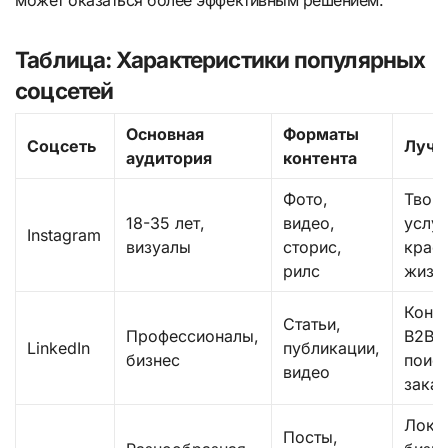
может оказаться более эффективным решением.
Таблица: Характеристики популярных
соцсетей
Основная
Форматы
Соцсеть
Лучш
аудитория
контента
Фото,
Творч
18-35 лет,
видео,
услуг
Instagram
визуалы
сторис,
красо
рилс
жизн
Конса
Статьи,
Профессионалы,
B2B у
LinkedIn
публикации,
бизнес
поис
видео
зака
Лока
Посты,