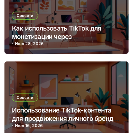
Соцсети
Как использовать TikTok для
монетизации через
брендированные видео и
Июл 28, 2026
партнерские программы
Соцсети
Использование TikTok-контента
для продвижения личного бренда
и монетизации через творчество
Июл 16, 2026