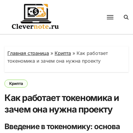
Перейти
к
содержанию
Главная страница
»
Крипта
»
Как работает
токеномика и зачем она нужна проекту
Крипта
Как работает токеномика и
зачем она нужна проекту
Введение в токеномику: основа