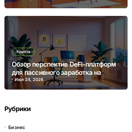
решений
Крипта
Обзор перспектив DeFi-платформ
для пассивного заработка на
криптовалютных стейкингах
Июл 24, 2026
Рубрики
Бизнес