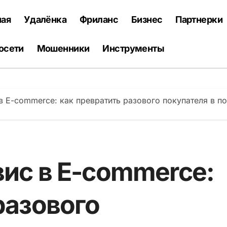
ная
Удалёнка
Фриланс
Бизнес
Партнерки
осети
Мошенники
Инструменты
в E-commerce: как превратить разового покупателя в п
ис в E-commerce:
разового