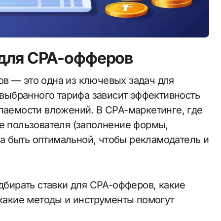
 для CPA-офферов
т выбранного тарифа зависит эффективность
упаемости вложений. В CPA-маркетинге, где
ие пользователя (заполнение формы,
жна быть оптимальной, чтобы рекламодатель и
одбирать ставки для CPA-офферов, какие
 какие методы и инструменты помогут