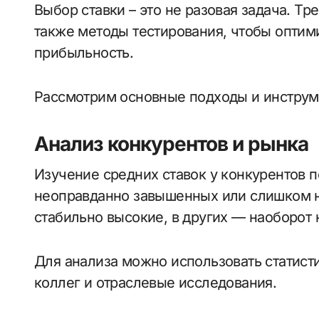
Выбор ставки – это не разовая задача. Тр
также методы тестирования, чтобы оптим
прибыльность.
Рассмотрим основные подходы и инструме
Анализ конкурентов и рынка
Изучение средних ставок у конкурентов п
неоправданно завышенных или слишком ни
стабильно высокие, в других — наоборот 
Для анализа можно использовать статист
коллег и отраслевые исследования.