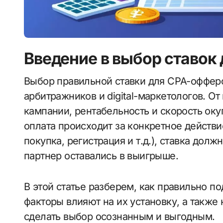
Введение в выбор ставок
Выбор правильной ставки для CPA-офферов — это одна из ключевых задач для
арбитражников и digital-маркетологов. О
кампании, рентабельность и скорость ок
оплата происходит за конкретное действ
покупка, регистрация и т.д.), ставка дол
партнер оставались в выигрыше.
В этой статье разберем, как правильно п
факторы влияют на их установку, а также
сделать выбор осознанным и выгодным.