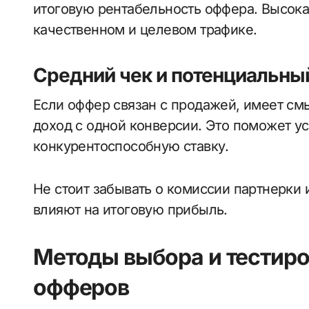
итоговую рентабельность оффера. Высока
качественном и целевом трафике.
Средний чек и потенциальны
Если оффер связан с продажей, имеет см
доход с одной конверсии. Это поможет у
конкурентоспособную ставку.
Не стоит забывать о комиссии партнерки 
влияют на итоговую прибыль.
Методы выбора и тестиро
офферов