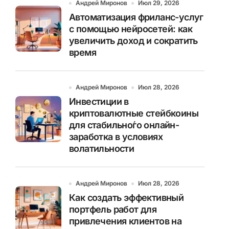
Андрей Миронов
Июл 29, 2026
Автоматизация фриланс-услуг
с помощью нейросетей: как
увеличить доход и сократить
время
Андрей Миронов
Июл 28, 2026
Инвестиции в
криптовалютные стейбкоины
для стабильно́го онлайн-
заработка в условиях
волатильности
Андрей Миронов
Июл 28, 2026
Как создать эффективный
портфель работ для
привлечения клиентов на