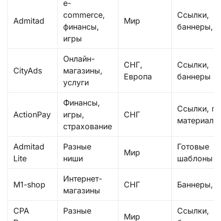
e-
commerce,
Ссылки,
Admitad
Мир
финансы,
баннеры, A
игры
Онлайн-
СНГ,
Ссылки,
CityAds
магазины,
Европа
баннеры
услуги
Финансы,
Ссылки, п
ActionPay
игры,
СНГ
материалы
страхование
Admitad
Разные
Готовые
Мир
Lite
ниши
шаблоны
Интернет-
M1-shop
СНГ
Баннеры, 
магазины
CPA
Разные
Ссылки,
Мир