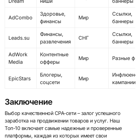
Dream
ниши
баннеры
Здоровье,
Ссылки,
AdCombo
Мир
финансы
баннеры
Финансы,
Ссылки,
Leads.su
СНГ
развлечения
баннеры
AdWork
Контентные
Мир
Разные фо
Media
офферы
Блогеры,
Инфлюенсе
EpicStars
Мир
соцсети
кампании
Заключение
Выбор качественной CPA-сети – залог успешного
заработка на продвижении товаров и услуг. Наш
Топ-10 включает самые надежные и проверенные
платформы, каждая из которых имеет свои