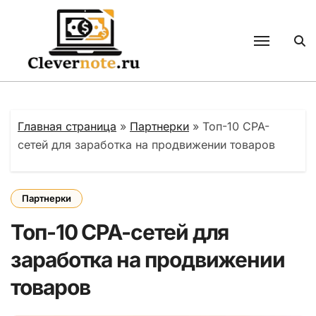
Перейти
к
содержанию
Главная страница
»
Партнерки
»
Топ-10 CPA-
сетей для заработка на продвижении товаров
Партнерки
Топ-10 CPA-сетей для
заработка на продвижении
товаров