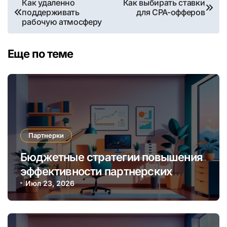
Как удаленно
Как выбирать ставки
поддерживать
для CPA-офферов
по
рабочую атмосферу
записям
Еще по теме
Партнерки
Бюджетные стратегии повышения
эффективности партнерских
программ через автоматизацию и
Июл 23, 2026
аналитику