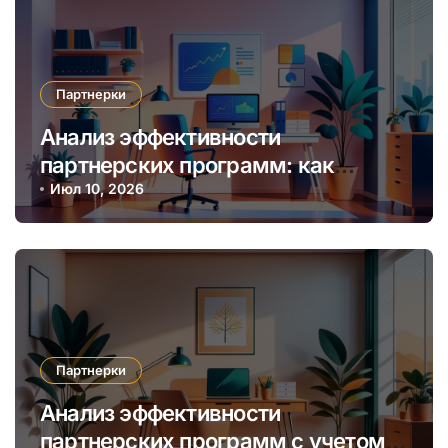
Партнерки
Анализ эффективности
партнерских программ: как
выбрать наиболее прибыльную
Июл 10, 2026
нишу и алгоритмы мониторинга
Партнерки
Анализ эффективности
партнерских программ с учетом